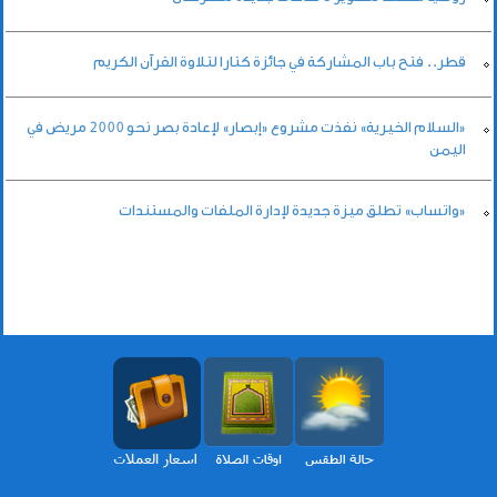
قطر.. فتح باب المشاركة في جائزة كتارا لتلاوة القرآن الكريم
«السلام الخيرية» نفذت مشروع «إبصار» لإعادة بصر نحو 2000 مريض في
اليمن
«واتساب» تطلق ميزة جديدة لإدارة الملفات والمستندات