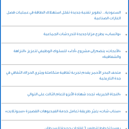
السعودية.. تطوير تقنية جديدة تقلل استهلاك الطاقة في عمليات فصل
الغازات الصناعية
«واتساب» يطرح مزايا جديدة للدردشات الجماعية
«الأبحاث» ينضم إلى مشروع «أداء» للسلوك الوظيفي لتعزيز «النزاهة
والشفافية»
متحف البحر الأحمر يقدم تجربة ثقافية متكاملة ويثري الحراك الثقافي في
جدة التاريخية
«النجاة الخيرية» تجدد شهادة الآيزو للعام الثالث على التوالي
«سناب شات» يغيّر طريقة تعامل خدمة الفيديوهات القصيرة «سبوتلايت»
روسيا تخطط لتطوير 3 لقاحات جديدة للسرطان