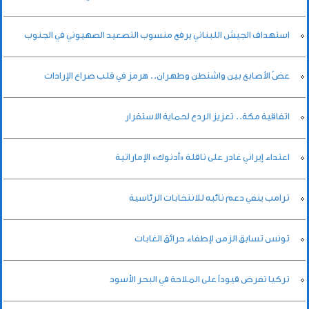
استهداف الجيش اللبناني يرفع منسوب التصعيد الصهيوني في الجنوب
عضّ الأصابع بين واشنطن وطهران.. هرمز في قلب صراع الإرادات
اتفاقية مكة.. تعزيز الردع لحماية الاستقرار
اعتداء إيراني غادر على ناقلة «أدنوك» الإماراتية
ترامب ينفي دعم نائبه للانتخابات الرئاسية
تونس تسابق الزمن لإطفاء حرائق الغابات
تركيا تفرض قيوداً على الملاحة في البحر الأسود