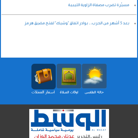
مسيَّرة تضرب مصفاة الزاوية الليبية
بعد 5 أشهر من الحرب.. بوادر اتفاق "وشيك" لفتح مضيق هرمز