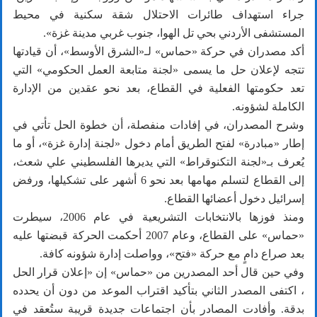
جراء استهداف طائرات الاحتلال شقة سكنية في محيط
المستشفى الأردني بحي تل الهوا، جنوب غربي مدينة غزة».
أكد مصدران في حركة «حماس» لـ«الشرق الأوسط»، أن قيادتها
تتجه لإعلان حل ما يسمى «لجنة متابعة العمل الحكومي» التي
تعد حكومتها الفعلية في القطاع، بعد نحو عقدين من الإدارة
الكاملة لشؤونه.
وشرح المصدران، في إفادات منفصلة، أن خطوة الحل تأتي في
إطار «مبادرة» لفتح الطريق أمام دخول «لجنة إدارة غزة»، أو ما
يُعرف بـ«لجنة التكنوقراط» التي يديرها الفلسطيني علي شعث،
إلى القطاع لتسلم مهامها بعد نحو 6 أشهر على تشكيلها، ورفض
إسرائيل دخول أعضائها القطاع.
ومنذ فوزها بالانتخابات التشريعية في عام 2006، سيطرت
«حماس» على القطاع، وعام 2007 أحكمت الحركة قبضتها عليه
بعد صراع دامٍ مع حركة «فتح»، وواصلت إدارة شؤونه كافة.
وفي حين قال أحد المصدرين من «حماس» إن «إعلان قرار الحل
، اكتفى المصدر الثاني بتأكيد اقتراب الموعد من دون أن يحدده
بدقة. وأفادت المصادر بأن اجتماعات جديدة قريبة ستُعقد في