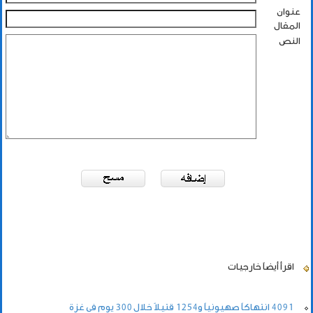
عنوان
المقال
النص
اقرأ أيضاً
خارجيات
4091 انتهاكاً صهيونياً و1254 قتيلاً خلال 300 يوم في غزة