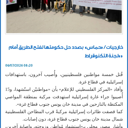
خارجيات / «حماس» بصدد حل حكومتها لفتح الطريق أمام
«لجنة التكنوقراط»
06/07/2026 08:20
قُتل خمسة مواطنين فلسطينيين، وأُصيب آخرون، باستهدافات
إسرائيلية في قطاع غزة.
وأفاد «المركز الفلسطيني للإعلام» بأن «مواطنيْن استُشهدا، و15
أُصيبوا جراء غارة إسرائيلية استهدفت مركبة بمنطقة المواصي
المكتظة بالنازحين في مدينة خان يونس جنوب قطاع غزة».
كما قصفت طائرات إسرائيلية مركبةً قرب المطاحن الفلسطينية
شمال مدينة خان يونس جنوب قطاع غزة، دون إصابات.
وأشار مصدر محلي بـ«استشهاد مُواطن وزوجته، وإصابة آخرين،