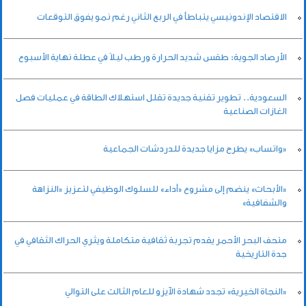
الاقتصاد الإندونيسي يتباطأ في الربع الثاني رغم نمو يفوق التوقعات
الأرصاد الجوية: طقس شديد الحرارة ورطب ليلاً في عطلة نهاية الأسبوع
السعودية.. تطوير تقنية جديدة تقلل استهلاك الطاقة في عمليات فصل
الغازات الصناعية
«واتساب» يطرح مزايا جديدة للدردشات الجماعية
«الأبحاث» ينضم إلى مشروع «أداء» للسلوك الوظيفي لتعزيز «النزاهة
والشفافية»
متحف البحر الأحمر يقدم تجربة ثقافية متكاملة ويثري الحراك الثقافي في
جدة التاريخية
«النجاة الخيرية» تجدد شهادة الآيزو للعام الثالث على التوالي