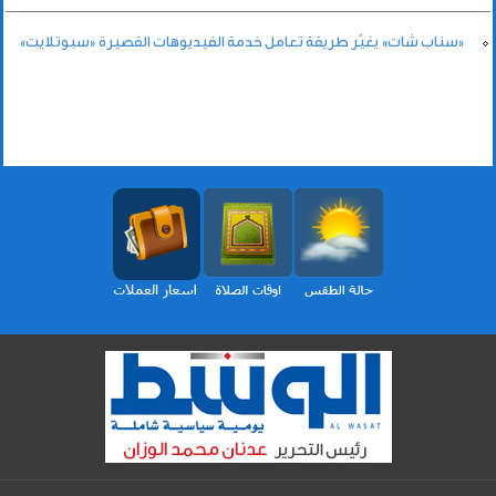
«سناب شات» يغيّر طريقة تعامل خدمة الفيديوهات القصيرة «سبوتلايت»