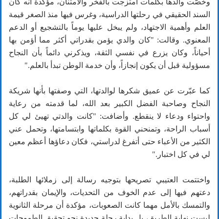
وخصّت والدها بكلمات امتزجت بالفخر والامتنان، مؤكدة أنه كان
السند الحقيقي في رحلتها الدراسية، وغرس فيها منذ الصغر قيمة
العلم وأهمية الاجتهاد، ولم يبخل عليها يوماً بالتشجيع أو الدعم
المعنوي. وقالت: "كان والدي يؤمن بقدراتي أكثر مما أؤمن بها
أحياناً، وكان يزرع في نفسي الثقة، ويذكرني دائماً بأن النجاح
مسؤولية قبل أن يكون إنجازاً، وأن خدمة الوطن تبدأ بالعلم."
كما عبّرت عن عميق شكرها لوالدتها، التي وصفتها بأنها شريكة
النجاح وصاحبة الفضل الكبير بعد الله، لما قدمته من رعاية
واحتواء ودعاء لا ينقطع. وأضافت: "كانت والدتي تهيئ لي كل
أسباب الراحة، وتمنحني القوة بكلماتها وابتسامتها، وتحمل عني
الكثير من الأعباء حتى أتفرغ لدراستي، فكان دعاؤها أعظم معين
لي في كل اختبار."
واختتمت العتيبي تصريحها بتوجيه رسالة إلى زملائها الطلبة،
دعتهم فيها إلى عدم الخوف من التحديات، والإيمان بقدراتهم،
والتمسك بالأمل مهما كانت الصعوبات، مؤكدة أن مرحلة الثانوية
ليست نهاية الطريق، بل بداية رحلة جديدة نحو تحقيق الطموحات