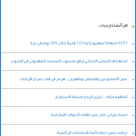
اقرأ أيضاً
خارجيات
4091 انتهاكاً صهيونياً و1254 قتيلاً خلال 300 يوم في غزة
استهداف الجيش اللبناني يرفع منسوب التصعيد الصهيوني في الجنوب
عضّ الأصابع بين واشنطن وطهران.. هرمز في قلب صراع الإرادات
اتفاقية مكة.. تعزيز الردع لحماية الاستقرار
اعتداء إيراني غادر على ناقلة «أدنوك» الإماراتية
ترامب ينفي دعم نائبه للانتخابات الرئاسية