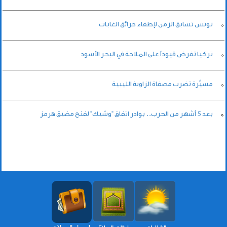
تونس تسابق الزمن لإطفاء حرائق الغابات
تركيا تفرض قيوداً على الملاحة في البحر الأسود
مسيَّرة تضرب مصفاة الزاوية الليبية
بعد 5 أشهر من الحرب.. بوادر اتفاق "وشيك" لفتح مضيق هرمز