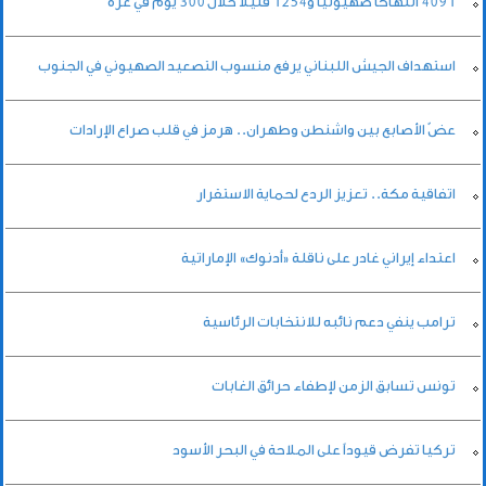
4091 انتهاكاً صهيونياً و1254 قتيلاً خلال 300 يوم في غزة
استهداف الجيش اللبناني يرفع منسوب التصعيد الصهيوني في الجنوب
عضّ الأصابع بين واشنطن وطهران.. هرمز في قلب صراع الإرادات
اتفاقية مكة.. تعزيز الردع لحماية الاستقرار
اعتداء إيراني غادر على ناقلة «أدنوك» الإماراتية
ترامب ينفي دعم نائبه للانتخابات الرئاسية
تونس تسابق الزمن لإطفاء حرائق الغابات
تركيا تفرض قيوداً على الملاحة في البحر الأسود