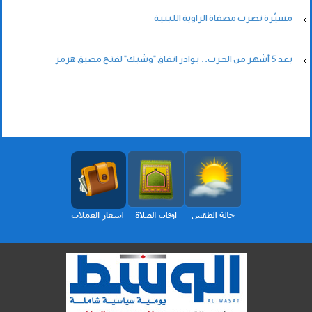
مسيَّرة تضرب مصفاة الزاوية الليبية
بعد 5 أشهر من الحرب.. بوادر اتفاق "وشيك" لفتح مضيق هرمز