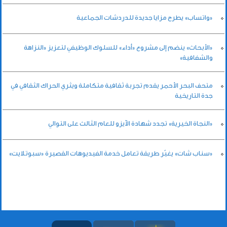
«واتساب» يطرح مزايا جديدة للدردشات الجماعية
«الأبحاث» ينضم إلى مشروع «أداء» للسلوك الوظيفي لتعزيز «النزاهة
والشفافية»
متحف البحر الأحمر يقدم تجربة ثقافية متكاملة ويثري الحراك الثقافي في
جدة التاريخية
«النجاة الخيرية» تجدد شهادة الآيزو للعام الثالث على التوالي
«سناب شات» يغيّر طريقة تعامل خدمة الفيديوهات القصيرة «سبوتلايت»