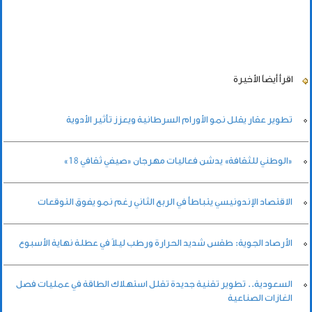
اقرأ أيضاً
الأخيرة
تطوير عقار يقلل نمو الأورام السرطانية ويعزز تأثير الأدوية
«الوطني للثقافة» يدشن فعاليات مهرجان «صيفي ثقافي 18»
الاقتصاد الإندونيسي يتباطأ في الربع الثاني رغم نمو يفوق التوقعات
الأرصاد الجوية: طقس شديد الحرارة ورطب ليلاً في عطلة نهاية الأسبوع
السعودية.. تطوير تقنية جديدة تقلل استهلاك الطاقة في عمليات فصل
الغازات الصناعية