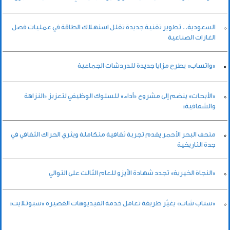
السعودية.. تطوير تقنية جديدة تقلل استهلاك الطاقة في عمليات فصل
الغازات الصناعية
«واتساب» يطرح مزايا جديدة للدردشات الجماعية
«الأبحاث» ينضم إلى مشروع «أداء» للسلوك الوظيفي لتعزيز «النزاهة
والشفافية»
متحف البحر الأحمر يقدم تجربة ثقافية متكاملة ويثري الحراك الثقافي في
جدة التاريخية
«النجاة الخيرية» تجدد شهادة الآيزو للعام الثالث على التوالي
«سناب شات» يغيّر طريقة تعامل خدمة الفيديوهات القصيرة «سبوتلايت»