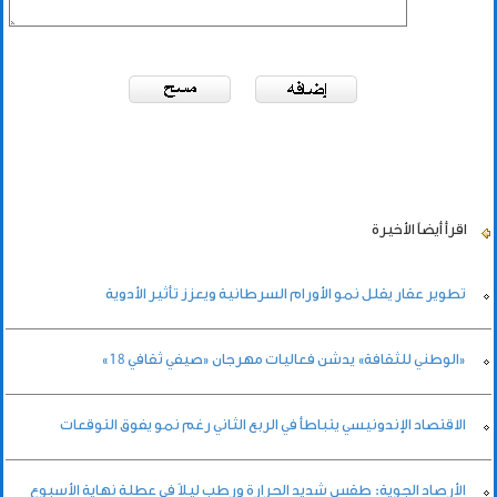
اقرأ أيضاً
الأخيرة
تطوير عقار يقلل نمو الأورام السرطانية ويعزز تأثير الأدوية
«الوطني للثقافة» يدشن فعاليات مهرجان «صيفي ثقافي 18»
الاقتصاد الإندونيسي يتباطأ في الربع الثاني رغم نمو يفوق التوقعات
الأرصاد الجوية: طقس شديد الحرارة ورطب ليلاً في عطلة نهاية الأسبوع