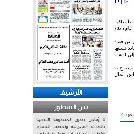
T+
|
T-
يون دولار أمريكي) أرباحا صافية
في الربع الأول من عام 2026 مقارنة مع 5ر6 مليون دينار (نحو 8ر19 مليون دولار) عن الفترة نفسها من عام 2025
 عن فترة
بلغت 99ر42 فلس مقارنة مع 42ر20 فلس عن الفترة نفسها من عام 2025 بزيادة نسبتها
لى ارتفاع
كويت عام 1984 ويبلغ رأسمالها المصرح به
ر رأس المال
الأرشيف
بين السطور
دود: 0
لا يُقاس تطور المنظومة الصحية
بالحداثة العمرانية وتحديث الأجهزة