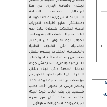
فقط، بل بالاستثمار الحقيقي في العنصر
البشري وكفاءة الإدارة. من هذا
المنطلق، تكتسب الشراكة
الاستراتيجية بين وزارة الصحة الكويتية
ومستشفى «مايو كلينك» الأمريكي
أهمية استثنائية، كخطوة جادة نحو
إعادة رسم السياسات الإدارية وتطوير
الكوادر الوطنية وفق أعلى المعايير
العالمية. ​ نقل الخبرات الطبية
والتنظيمية المتقدمة يسهم بشكل
مباشر في رفع كفاءة الأطباء والكوادر
التمريضية والإدارية، مما يُحسّن جودة
الرعاية الصحية داخل البلاد ويُقلل
الاعتماد على العلاج بالخارج. ​التعاون مع
مؤسسات عريقة بحجم “مايو كلينك” لا
ة
يختصر الزمن في تطوير الأداء الطبي
فحسب، بل يضع لبنات قوية لبيئة
علاجية مستدامة تُعلي من قيمة
المريض وتجعله محور الاهتمام الأول.