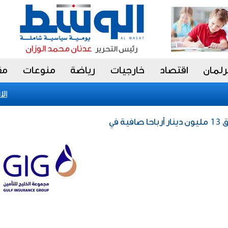
رلمان
اقتصاد
خارجيات
رياضة
منوعات
مق
الاتح
إقتصاد / «الخليج للتأمين» تحقق 13 مليون دينار أرباحا صافية في