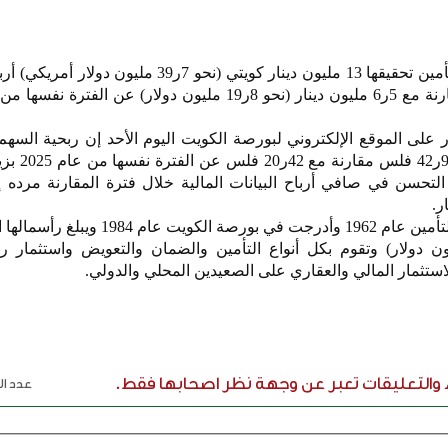
أعلنت شركة مجموعة الخليج للتأمين تحقيقها 13 مليون دينار كويتي (نحو 7ر39 مل
لى الموقع الإلكتروني لبورصة الكويت اليوم الأحد إن ربحية السهم
الربع الأول من عام 2026 
ن التحسن في صافي أرباح البيانات المالية خلال فترة المقارنة مرده إ
ر.
وأسست شركة مجموعة الخليج للتأمين عام 1962 وأدرجت في بورصة ال
ون دينار (نحو 1ر107 مليون دولار) وتقوم بكل أنواع التأمين والضمان والتعويض واستثما
ستثمار المالي والعقاري على الصعيدين المحلي والدولي.
ء والتعليقات تعبر عن وجهة نظر اصحابها فقط.
عدد الر