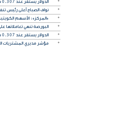
الدولار يستقر عند 0.307 دينار واليورو عند 0.354
نواف الصباح أعلى رئيس تن
«المركز»: الأسهم الكويتية
البورصة تنهي تعاملاتها 
الدولار يستقر عند 0.307 دينار واليورو يرتفع إلى 0.354
مؤشر مديري المشتريات الكو