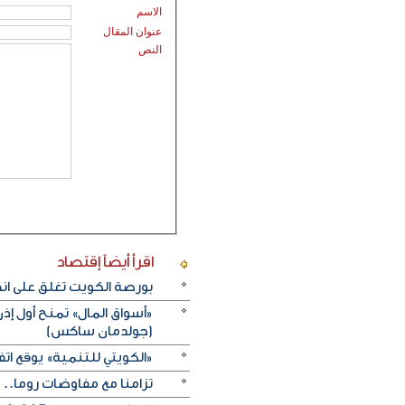
الاسم
عنوان المقال
النص
اقرأ أيضاً
إقتصاد
بورصة الكويت تغلق على انخفاض 
«أسواق المال» تمنح أول 
(جولدمان ساكس)
«الكويتي للتنمية» يوقع اتفاقيتي منحة بـ5 ملايين دولار لدعم الجه
تزامنا مع مفاوضات روما.. 4 جرحى بتصعيد إسرائيلي على جنوبي لبنان