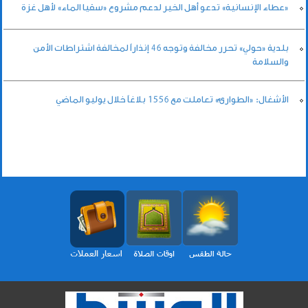
«عطاء الإنسانية» تدعو أهل الخير لدعم مشروع «سقيا الماء» لأهل غزة
بلدية «حولي» تحرر مخالفة وتوجه 46 إنذاراً لمخالفة اشتراطات الأمن
والسلامة
الأشغال: «الطوارئ» تعاملت مع 1556 بلاغاً خلال يوليو الماضي