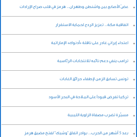
عضّ الأصابع بين واشنطن وطهران.. هرمز في قلب صراع الإرادات
اتفاقية مكة.. تعزيز الردع لحماية الاستقرار
اعتداء إيراني غادر على ناقلة «أدنوك» الإماراتية
ترامب ينفي دعم نائبه للانتخابات الرئاسية
تونس تسابق الزمن لإطفاء حرائق الغابات
تركيا تفرض قيوداً على الملاحة في البحر الأسود
مسيَّرة تضرب مصفاة الزاوية الليبية
بعد 5 أشهر من الحرب.. بوادر اتفاق "وشيك" لفتح مضيق هرمز