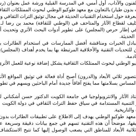
فنون والآداب، أول أمس، في المدرسة القبلية ورشة عمل بعنوان (ر
ت بدون طيار) بالتعاون مع معهد طوكيو الوطني لبحوث الممتلكات الثقافية
معرفة حول استخدام التقنيات الحديثة في مجال توثيق التراث الثقافي و
كليف لقطاع الآثار والمتاحف في (الوطني للثقافة) محمد بن رضا لـ (
ي في إطار حرص (المجلس) على تطوير أدوات البحث الأثري وتحديث أس
الحديثة.
ادل الخبرات ومناقشة أفضل الممارسات في استخدام الطائرات ب
 للتحديات التقنية والأخلاقية المرتبطة بها بما يخدم أهداف (المجلس)
ادمة.
 الوطني لبحوث الممتلكات الثقافية يشكل إضافة نوعية للعمل الأثر
صوير ثلاثي الأبعاد و(الدرون) أصبح أداة فعالة في توثيق المواقع الأ
لمساس بسلامتها مما يفتح آفاقاً جديدة أمام الباحثين ويسهم في تطو
 الآثار والانثروبولوجيا في جامعة الكويت الدكتور حسن أشكناني لـ(
 التنمية المستدامة في سياق حفظ التراث الثقافي في دولة الكويت 
 والتاريخية.
عهد طوكيو الوطني يهدف إلى الاطلاع على تطبيقات الطائرات بدون
يقها، موضحاً أن هذه التقنية تسهم في جمع بيانات دقيقة وسريعة ع
ثلاثية الأبعاد للمناطق التي يصعب الوصول إليها كما تتيح الاستكش