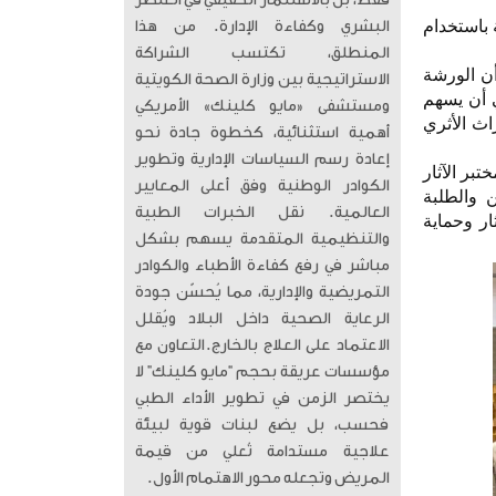
فقط، بل بالاستثمار الحقيقي في العنصر
 باستخدام
البشري وكفاءة الإدارة. من هذا
المنطلق، تكتسب الشراكة
أن الورشة
الاستراتيجية بين وزارة الصحة الكويتية
ي أن يسهم
ومستشفى «مايو كلينك» الأمريكي
ث الأثري
أهمية استثنائية، كخطوة جادة نحو
إعادة رسم السياسات الإدارية وتطوير
بر الآثار
الكوادر الوطنية وفق أعلى المعايير
ن والطلبة
العالمية. ​ نقل الخبرات الطبية
ار وحماية
والتنظيمية المتقدمة يسهم بشكل
مباشر في رفع كفاءة الأطباء والكوادر
التمريضية والإدارية، مما يُحسّن جودة
الرعاية الصحية داخل البلاد ويُقلل
الاعتماد على العلاج بالخارج. ​التعاون مع
مؤسسات عريقة بحجم “مايو كلينك” لا
يختصر الزمن في تطوير الأداء الطبي
فحسب، بل يضع لبنات قوية لبيئة
علاجية مستدامة تُعلي من قيمة
المريض وتجعله محور الاهتمام الأول.