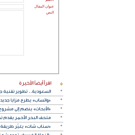
عنوان المقال
النص
اقرأ أيضاً
الأخيرة
السعودية.. تطوير تقنية ج
«واتساب» يطرح مزايا جديد
«الأبحاث» ينضم إلى مشروع 
متحف البحر الأحمر يقدم تج
«سناب شات» يغيّر طريقة 