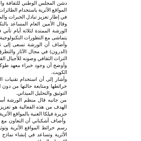
دشن المجلس الوطني للثقافة وال
المواقع الأثرية باستخدام الطائرا
في إطار تعزيز تبادل الخبرات وال
وقال الأمين العام المساعد بالت
الورشة الممتدة لثلاثة أيام تأت
يتماشى مع التطورات التكنولوجية 
وأضاف أن الورشة تسعى إلى تب
(الدرون) في مجال الآثار والتطرق
التراث الثقافي وصونه للأجيال الق
وأوضح أن وجود خبراء معهد طوكيو
الكويت.
وأشار إلى أن استخدام تقنيات الت
خرائطها ومتابعة حالتها من دون ا
التوثيق والتحليل الميداني.
من جانبه قال منظم الورشة أستاذ
الهدف من هذه الفعالية هو تعزيز
جزيرة فيلكا الغنية بالمواقع الأثرية
وأضاف أشكناني أن التعاون مع م
رسم خرائط المواقع الأثرية وتوث
الأثرية وتساعد في إنشاء نماذج 