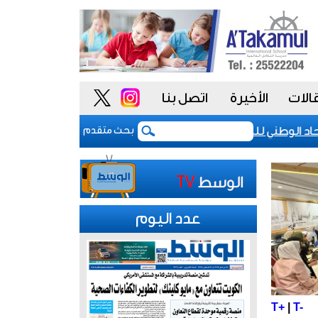
الات
الأخيرة
اتصل بنا
 الوطني للموظفين: موظفو الكويت سطروا ملحمة وطنية خالدة.. وك
بحث متقدم
عدد اليوم
T+
|
T-