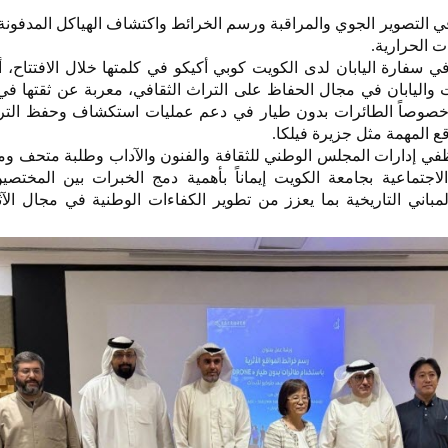
ي التصوير الجوي والمراقبة ورسم الخرائط واكتشاف الهياكل المدفونة
 الحرارية.
ي سفارة اليابان لدى الكويت كوبي أكيكو في كلمتها خلال الافتتاح، 
لكويت واليابان في مجال الحفاظ على التراث الثقافي، معربة عن ثقتها ف
ية خصوصاً الطائرات بدون طيار في دعم عمليات استكشاف وحفظ الترا
ع المهمة مثل جزيرة فيلكا.
 إدارات المجلس الوطني للثقافة والفنون والآداب وطلبة متحف ومخت
الاجتماعية بجامعة الكويت إيماناً بأهمية دمج الخبرات بين المختصي
باني التاريخية بما يعزز من تطوير الكفاءات الوطنية في مجال الآث