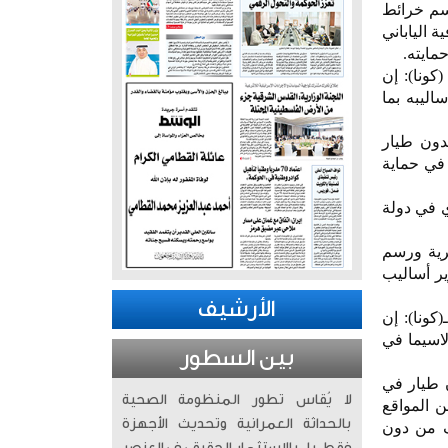
سم خرائط
 الياباني
حمايته.
كونا): إن
اليبه بما
دون طيار
 في حماية
ي في دولة
ثرية ورسم
ير أساليب
الأرشيف
كونا): إن
لاسيما في
بين السطور
 طيار في
لا يُقاس تطور المنظومة الصحية
ن المواقع
بالحداثة العمرانية وتحديث الأجهزة
اف من دون