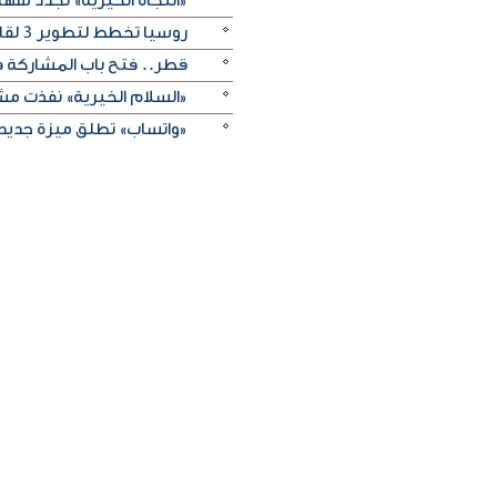
«النجاة الخيرية» تجدد شهادة
روسيا تخطط لتطوير 3 لقاحات جديدة للسرطان
قطر.. فتح باب المشاركة في 
«السلام الخيرية» نفذت مشروع «إبصار
«واتساب» تطلق ميزة جديدة