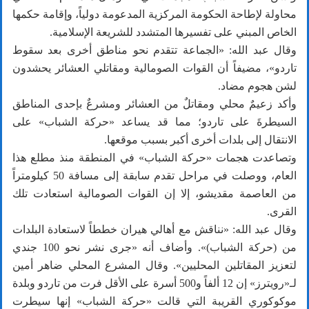
محاولة لإطاحة الحكومة المركزية المدعومة دولياً، وإقامة حكمها
الخاص المبني على تفسيرها المتشدد للشريعة الإسلامية.
وقال عبد الله: «الجماعة تتقدم نحو مناطق أخرى بعد سقوط
تاردو»، مضيفاً أن القوات الصومالية ومقاتلي العشائر يحشدون
لشن هجوم مضاد.
وأكد زعيمٌ محلي ومقاتلٌ من العشائر ومشرعٌ بإحدى المناطق
السيطرةَ على تاردو؛ مما قد يساعد «حركة الشباب» على
الانتقال إلى بلدات أخرى أكبر بسبب موقعها.
وتصاعدت هجمات «حركة الشباب» في المنطقة منذ مطلع هذا
العام، ووصلت في مراحل تقدم سابقة إلى مسافة 50 كيلومتراً
من العاصمة مقديشو، إلا إن القوات الصومالية استعادت تلك
القرى.
وقال عبد الله: «نناقش مع أهالي هيران خططاً لاستعادة البلدات
من (حركة الشباب)». وأضاف أنه «جرى نشر نحو 100 جندي
لتعزيز المقاتلين المحليين». وقال المشرع المحلي ضاهر أمين
لـ«رويترز» إن 12 ألفاً و500 أسرة على الأقل فرت من تاردو وبلدة
موكوكوري القريبة التي قالت «حركة الشباب» إنها سيطرت