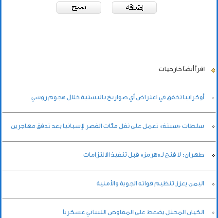
اقرأ أيضاً
خارجيات
أوكرانيا تخفق في اعتراض أي صواريخ باليستية خلال هجوم روسي
سلطات «سبتة» تعمل على نقل مئات القصر لإسبانيا بعد تدفق مهاجرين
طهران: لا فتح لـ«هرمز» قبل تنفيذ الالتزامات
اليمن يعزز تنظيم قواته الجوية والأمنية
الكيان المحتل يضغط على المفاوض اللبناني عسكرياً