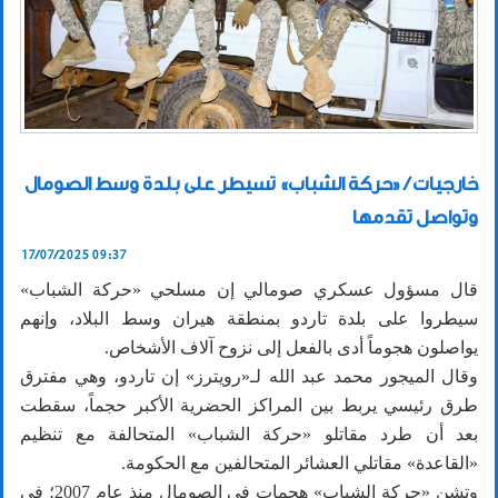
خارجيات / «حركة الشباب» تسيطر على بلدة وسط الصومال
وتواصل تقدمها
17/07/2025 09:37
قال مسؤول عسكري صومالي إن مسلحي «حركة الشباب»
سيطروا على بلدة تاردو بمنطقة هيران وسط البلاد، وإنهم
يواصلون هجوماً أدى بالفعل إلى نزوح آلاف الأشخاص.
وقال الميجور محمد عبد الله لـ«رويترز» إن تاردو، وهي مفترق
طرق رئيسي يربط بين المراكز الحضرية الأكبر حجماً، سقطت
بعد أن طرد مقاتلو «حركة الشباب» المتحالفة مع تنظيم
«القاعدة» مقاتلي العشائر المتحالفين مع الحكومة.
وتشن «حركة الشباب» هجمات في الصومال منذ عام 2007؛ في