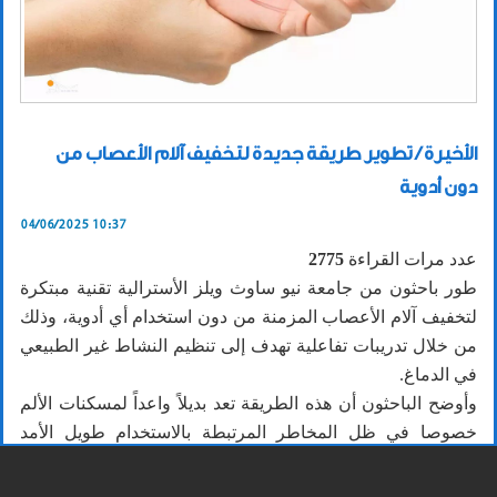
الأخيرة / تطوير طريقة جديدة لتخفيف آلام الأعصاب من
دون أدوية
04/06/2025 10:37
عدد مرات القراءة
2775
طور باحثون من جامعة نيو ساوث ويلز الأسترالية تقنية مبتكرة
لتخفيف آلام الأعصاب المزمنة من دون استخدام أي أدوية، وذلك
من خلال تدريبات تفاعلية تهدف إلى تنظيم النشاط غير الطبيعي
في الدماغ.
وأوضح الباحثون أن هذه الطريقة تعد بديلاً واعداً لمسكنات الألم
خصوصا في ظل المخاطر المرتبطة بالاستخدام طويل الأمد
للأفيونات، لافتين إلى اعتماد الطريقة الجديدة، التي جرى اختبارها
على لعبة تفاعلية تسمى «painwaive» طورت لهذا الغرض وتهدف