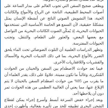
ويطغى ضجيج السفن التي تجوب العالم على مدار الساعة على
أصوات المحيط الطبيعية، الناتجة عن الرياح والأمواج والكائنات
الحية، هذا التشويش الصوتي الناتج عن أنشطة الإنسان يمثل
مشكلةً حقيقية، لأن السمع هو الحاسة الأساسية التي تستخدمها
الحيوانات البحرية، إذ يُمكّن الصوت الكائنات البحرية من التواصل
مع بعضها البعض، والعثور على الطعام، والتنقل، وتجنب
الحيوانات المفترسة.
وتظهر الدراسات العلمية أن التلوث الضوضائي تحت الماء يلحق
الضرر بالأنواع البحرية، بما في ذلك الثدييات البحرية والأسماك
والقشريات واللافقاريات الأخرى.
فيما تعد حوادث الاصطدام بين السفن والحيتان من الحوادث
المُتكررة، وغالباً ما تكون مميتة، علاوةً على ذلك، يقدر العلماء أن
ما يقرب من 95% من حوادث اصطدام السفن بالحيتان لا يتم
الإبلاغ عنها، مما يعني أن الغالبية العظمى من هذه الحوادث تمر
دون أن يلاحظها أحد.
ويعد إجراء خفض السرعة أبسط وأسرع إجراء يمكن لقطاع
الشحن البحري تطبيقه للحد من تأثيره بفعالية، وأظهرت إحدى