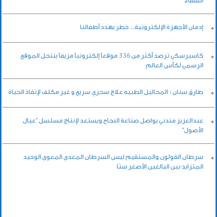
الشفاء
إدمان الأجهزة الإلكترونية.. خطر يهدد أطفالنا
كاسبرسكي ترصد أكثر من 336 موقعاً إلكترونياً مزيفاً ينتحل الموقع
الرسمي لكأس العالم
طارق سنان : المحاليل الطبيه علاج سحري سريع و غير مكلف لإنقاذ الحياة
عبدالعزيز مندني يواصل صناعة النجاح ويستعد لإنتاج مسلسل “عيال
الأصول”
سرطان القولون والمستقيم ليس السرطان المعدي المعوي الوحيد
المتزايد بين البالغين الأصغر سنًا