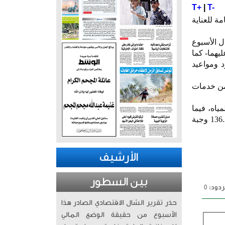
T+
|
T-
هيئة العامة للعناية
ل الأسبوع
عليهما- كما
ود ومواعيد
لفة استفادوا من خدمات
المسجد خلال الأسبوع الماضي 1480 طناً من المياه، فيما
رفعت كوادر المختبر بإدارة السقيا 152 عينة من مصادر المياه لفحصها وتحليلها، إضافةً إلى توزيع 136.283 وجبة
الأرشيف
بين السطور
دود: 0
حذر تقرير الشال الاقتصادي الصادر هذا
الأسبوع من حقيقة الوضع المالي