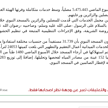
استقبل المسجد النبوي خلال الأسبوع الماضي 5.475.443 مصلياً، وسط خدمات متكاملة وفرتها ال
لين والزائرين ورعايتهم.
ن مجمل الخدمات التي قُدمت للمصلين والزائرين بالمسجد النبوي خلا
64 زائراً تشرّفوا بالسلام على الرسول -صلى الله عليه وسلم- وصاحبيه -رضوان الله 
الصلاة في الروضة الشريفة، وفق الإجراءات التنظيمية المتبعة في تنظيم الحش
وأفادت الهيئة العامة للعناية بشؤون المسجد النبوي بأن 31.739 مستفيداً من جنسيات مخت
 الميدانية أعمال التعقيم والتطهير التي بلغت كميتها 24053 لتراً.
كما بلغت كمية مياه زمزم التي تم استهلاكها في أرجاء 
لإفطار الصائمين في المسجد النبوي.
ء والتعليقات تعبر عن وجهة نظر اصحابها فقط.
عدد الر