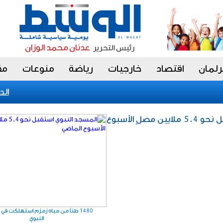
رلمان
اقتصاد
خارجيات
رياضة
منوعات
مق
الكويت تحقق إنجازا عالميا
الأخيرة / المسجد النبوي استقبل نحو 5.4 ملايين مصلٍ الأسبوع
1480 طناً من مياه زمزم استهلكت في
النبوي