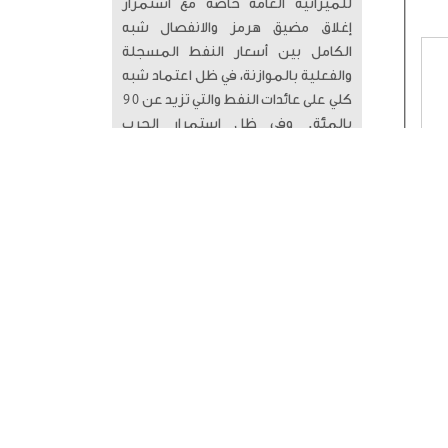
للميزانية العامة خاصة مع استمرار
إغلاق مضيق هرمز والانفصال شبه
الكامل بين أسعار النفط المسجلة
والفعلية بالموازنة، في ظل اعتماد شبه
كلي على عائدات النفط والتي تزيد عن 90
بالمئة. وفي ظل استمرار الحرب
وتداعيات إغلاق مضيق هرمز السلبية
على الاقتصاد الكويتي والخليجي بوجه
عام، فإن عجز الموازنة الحالية قد يزيد
على 7 مليارات دينار، وهو رقم ضخم
مقارنة بالسنوات السابقة. إيجاد حلول
بديلة أصبح أمراً حتمياً حتى لا نظل
رهينة الصراعات الإقليمية.
Tweets by @Alwasatkuwait
في الصميم