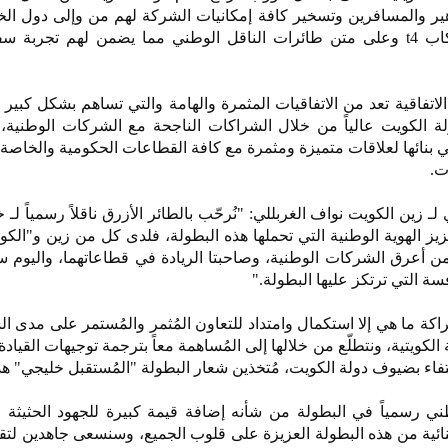
ير والمسافرين وتسخير كافة إمكانيات الشركة لهم من وإلى دول الخ
أنحاء العالم من خلال مبنى الركاب t4 وعلى متن طائرات الناقل الوطني مما يضمن لهم تجر
لاتفاقية تعد من الاتفاقيات المثمرة والهامة والتي تساهم بشكل كبير
ة الكويت عالياً من خلال الشراكات الناجحة مع الشركات الوطنية، 
 بنائها لعلاقات متميزة ومثمرة مع كافة القطاعات الحكومية والخاصة
ت.
ـ زين الكويت نواف الغربللي: "نُرحّب بالطائر الأزرق ناقلاً رسمياً لـ
عزيز الهوية الوطنية التي تحملها هذه البطولة، فلدى كل من زين و"الكوي
من أعرق الشركات الوطنية، وصاحبتا الريادة في قطاعاتهما، واليوم س
فسة التي ترتكز عليها البطولة."
اكة ما هي إلا استكمال وامتداد للتعاون المُثمر والمُستمر على مدى ا
كويتية، ونتطلّع من خلالها إلى المُساهمة معاً بترجمة توجيهات القيادة
ني رسمياً في البطولة من شأنه إضافة قيمة كبيرة للجهود الحثيثة ال
ائية من هذه البطولة العزيزة على قلوب الجميع، وسنسعى جاهدين لت