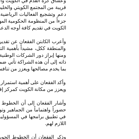
وعُشّاق كرة القدم في الكويت وال
قريبة من المجتمع الكويتي والخل
دعم وتشجيع الفعاليات الرياضية،
جزءاً من المنظومة الحكومية المه
الكويت في تقديم كافة أوجه الدعم 
وأعرب الكابتن الفقعان عن تقدير
والمنطقة ككل، مشيداً بأهمية ال
ذاته إلى أن هذه الشراكة تأتي ضم
بما يخدم مصالحها ويعزز من تنافس
وأكد الفقعان على أهمية استمرار 
ويعزز من مكانة الكويت كمركز إقل
وأشار الفقعان إلى أن الخطوط الج
حضوراً واهتماماً من الجماهير وت
في تطبيق برامجها في المسؤولية
اللازم لهم.
وذكر الفقعان أن الخطوط الجوي