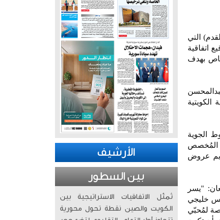
ليج العربي لكرة القدم) التي
امت الشركتان بتوقيع اتفاقية
خاص بهدف
بدالمحسن
 الكويتية
 زين 26 في عمليات الخطوط الجوية
ما في ذلك الطائرات المُتجهة من وإلى الدول المشاركة في البطولة، ومبنى الركاب (t4) المُخصص
الأرشيف
ديم عروض
بين السطور
ان: "يسر
تُمثّل الاتفاقيات الاستراتيجية بين
كأس خليجي
الكويت والصين نقطة تحول محورية
صة لمُحبّي