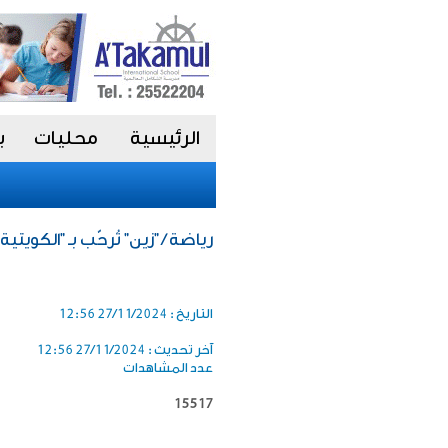
الرئيسية
محليات
ب
رياضة / "زين" تُرحّب بـ "الكويتية" ن
التاريخ :
27/11/2024 12:56
آخر تحديث :
27/11/2024 12:56
عدد المشاهدات
15517