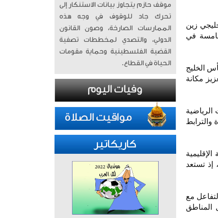
موقف حازم يتجاوز بيانات الاستنكار إلى
تحرك جاد للوقوف في وجه هذه
ليجي زين
الممارسات الصارخة، وصون القانون
لخامسة في
الدولي، والتصدي لمخططات تصفية
القضية الفلسطينية وحماية مقومات
الحياة في القطاع.
أس الخليج
زيز مكانة
ة أبرز الأحداث الرياضية
 والترابط
كاريكاتير
الإقليمية
 إذ تستعد
لتفاعل مع
 المناطق