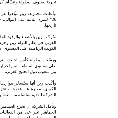
تجربة لضيوف البطولة وعشّاق كرة 
وأعلنت مجموعة زين مؤّخراً عن 
26" للمرة الثانية على التوا
تاريخها.
وتُرحّب زين بالأشقاء والوفود الخ
العربي في إطار التزام زين وحرصه
الكويت الرياضية على المستوى الإ
على مستوى المنطقة، وتم اختيار "
بين شعوب دول الخليج العربي.
وأكّدت زين أنها ستُسخّر موارده
الكبرى، معبرة عن فخرها واعتزاز
الشركة لتقديم سلسلة من الفعالي
وتأمل الشركة أن تخرج الجماهير 
الجماهير عبر عدد من الفعاليات
المخصصة للجماهير، والمسابقات على