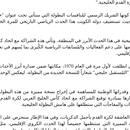
القدم الخليجية."
كونها الشريك الرسمي لمُنافسات البطولة التي ستأتي تحت عنوان "خ
لي، حيث تستضيف دولة الكويت هذا الحدث الرياضي التاريخي للمرة ا
ليجية في هذا الحدث الأبرز في المنطقة، وتأتي هذه الشراكة مع اتحاد ك
ا على دعم الفعاليات والمُسابقات الرياضية الكُبرى بما يُسهم في تع
قليمي.
ورسّخت بطولة كأس الخليج، التي انطلقت لأول مرة في العام 1970، مكانتها ضمن صدار
المُستقبل خليجي" شعاراً للنسخة الجديدة من البطولة، ليعكس الوحدة
ا وقدراتها الوطنية للمساهمة في إخراج نسخة مميزة من هذه البطولة 
ها بمبادرة توقيع الشراكة مع اتحاد كأس الخليج العربي لكرة القدم،
ات والمفاجآت التي ستطلقها على هامش البطولة الخليجية.
العاشقة لكرة القدم بأجمل الذكريات، وفي هذا الإطار ستحرص على ا
 المميزة التي ستنظمها خصيصاً لهذا الحدث الكروي الإقليمي، مثل
 وسائل التواصل الاجتماعي، وتوزيع الهدايا التذكارية، وغيرها.