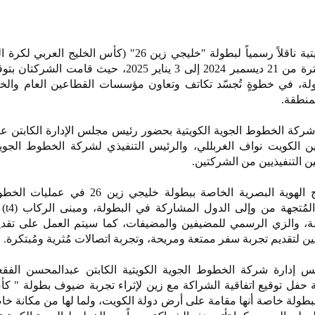
رحّبت زين بالخطوط الجوية الكويتية ناقلاً رسمياً لبطولة "خليجي زين 26" (كأس الخ
ستستضيفها دولة الكويت في الفترة من 21 ديسمبر 2024 إلى 3 يناير 2025، حيث ق
ولة، في خطوةٍ تُجسّد تكاتف وتعاون مؤسسات القطاعين العام وال
لمنطقة.
شركة الخطوط الجوية الكويتية بحضور رئيس مجلس الإدارة الكابتن ع
ين الكويت نواف الغربللي، والرئيس التنفيذي لشركة الخطوط الجوية
ين التنفيذيين من الشركتين.
بموجب هذه الشراكة، سيتم دمج الهوية البصرية الخاصة ببطولة خليجي
الكويتية، ب
ولة، والزي الرسمي للمضيفين والمضيفات، كما سيتم العمل على تق
لتقديم تجربة سفر ممتعة ومريحة، وتجربة اتصالات مُثرية ومُبتكرة.
س إدارة شركة الخطوط الجوية الكويتية الكابتن عبدالمحسن الفقع
ة حفل توقيع اتفاقية الشراكة مع زين لإثراء تجربة ضيوف بطولة " 
هذه البطولة خاصة أنها مقامة على أرض دولة الكويت، ولما لها من مكانة خا