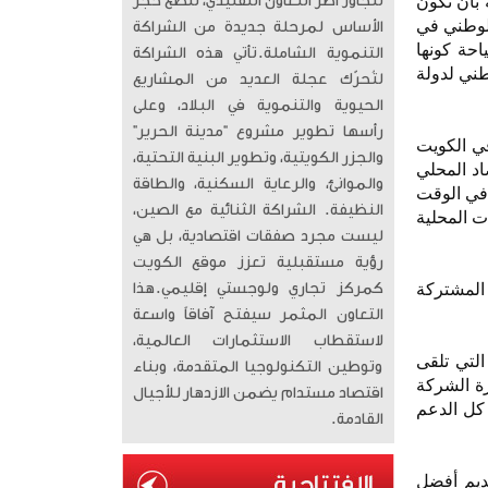
 بأن تكون
تتجاوز أطر التعاون التقليدي، لتضع حجر
الوطني في
الأساس لمرحلة جديدة من الشراكة
احة كونها
التنموية الشاملة. ​تأتي هذه الشراكة
طني لدولة
لتُحرّك عجلة العديد من المشاريع
الحيوية والتنموية في البلاد، وعلى
رأسها تطوير مشروع “مدينة الحرير”
في الكويت
والجزر الكويتية، وتطوير البنية التحتية،
اد المحلي
والموانئ، والرعاية السكنية، والطاقة
جاح بطولة هامة مثل بطولة خليجي زين 26، مشيراً في الوقت
النظيفة. الشراكة الثنائية مع الصين،
ت المحلية
ليست مجرد صفقات اقتصادية، بل هي
رؤية مستقبلية تعزز موقع الكويت
 المشتركة
كمركز تجاري ولوجستي إقليمي. ​هذا
التعاون المثمر سيفتح آفاقاً واسعة
لاستقطاب الاستثمارات العالمية،
التي تلقى
وتوطين التكنولوجيا المتقدمة، وبناء
رة الشركة
اقتصاد مستدام يضمن الازدهار للأجيال
كل الدعم
القادمة.
ديم أفضل