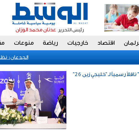
رلمان
اقتصاد
خارجيات
رياضة
منوعات
مق
الجدعان: نظام ال
اقلاً رسمياً لـ "خليجي زين 26"