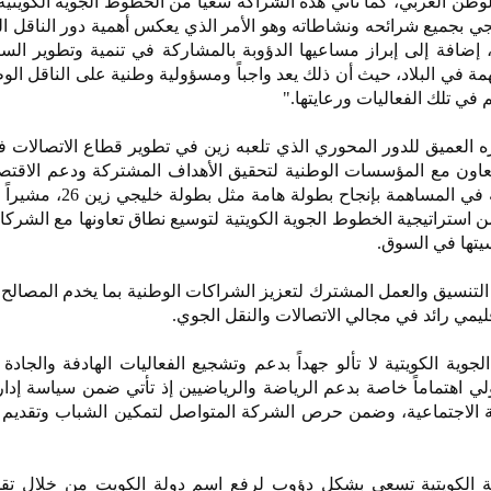
وطن العربي، كما تأتي هذه الشراكة سعياً من الخطوط الجوية الكويتية
يجي بجميع شرائحه ونشاطاته وهو الأمر الذي يعكس أهمية دور الناقل 
 إضافة إلى إبراز مساعيها الدؤوبة بالمشاركة في تنمية وتطوير السي
مة في البلاد، حيث أن ذلك يعد واجباً ومسؤولية وطنية على الناقل الو
في تلك الفعاليات ورعايتها."
ه العميق للدور المحوري الذي تلعبه زين في تطوير قطاع الاتصالات 
تعاون مع المؤسسات الوطنية لتحقيق الأهداف المشتركة ودعم الاقتص
ومنها إبراز دور الشركات الوطنية في المساهمة بإن
ن استراتيجية الخطوط الجوية الكويتية لتوسيع نطاق تعاونها مع الشركا
يتها في السوق.
التنسيق والعمل المشترك لتعزيز الشراكات الوطنية بما يخدم المصالح
يمي رائد في مجالي الاتصالات والنقل الجوي.
وية الكويتية لا تألو جهداً بدعم وتشجيع الفعاليات الهادفة والجادة 
ولي اهتماماً خاصة بدعم الرياضة والرياضيين إذ تأتي ضمن سياسة إدا
 الاجتماعية، وضمن حرص الشركة المتواصل لتمكين الشباب وتقديم 
ة الكويتية تسعى بشكل دؤوب لرفع اسم دولة الكويت من خلال تق