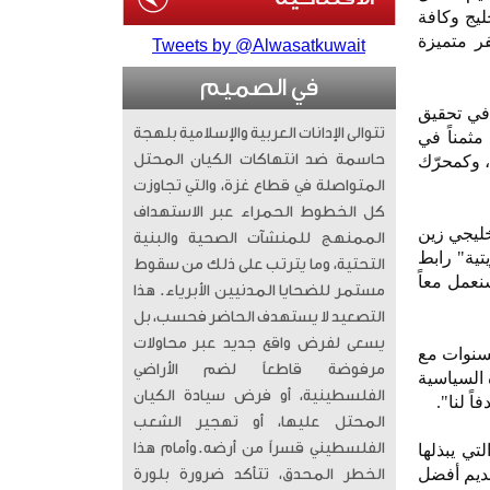
ليج وكافة
بة سفر متميزة
Tweets by @Alwasatkuwait
في الصميم
 في تحقيق
تتوالى الإدانات العربية والإسلامية بلهجة
مثمناً في
حاسمة ضد انتهاكات الكيان المحتل
، وكمحرّك
المتواصلة في قطاع غزة، والتي تجاوزت
كل الخطوط الحمراء عبر الاستهداف
 خليجي زين
الممنهج للمنشآت الصحية والبنية
تية" رابط
التحتية، وما يترتب على ذلك من سقوط
نعمل معاً
مستمر للضحايا المدنيين الأبرياء. ​ هذا
التصعيد لا يستهدف الحاضر فحسب، بل
يسعى لفرض واقع جديد عبر محاولات
لسنوات مع
مرفوضة قاطعاً لضم الأراضي
 السياسية
الفلسطينية، أو فرض سيادة الكيان
المحتل عليها، أو تهجير الشعب
الفلسطيني قسراً من أرضه. ​وأمام هذا
تي يبذلها
قديم أفضل
الخطر المحدق، تتأكد ضرورة بلورة